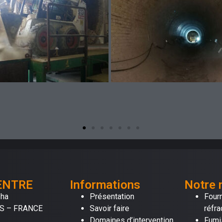
ENTRE
Informations
Notre 
pha
Présentation
Four
S – FRANCE
Savoir faire
réfra
Domaines d’intervention
Fumis