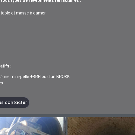
tous types de revêtements réfractaires :
nitable et masse à damer
tifs :
e d’une mini-pelle +BRH ou d’un BROKK
es
s contacter