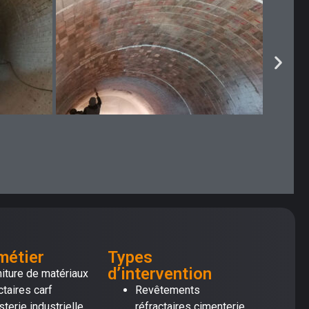
métier
Types
d’intervention
niture de matériaux
ctaires carf
Revêtements
terie industrielle
réfractaires cimenterie