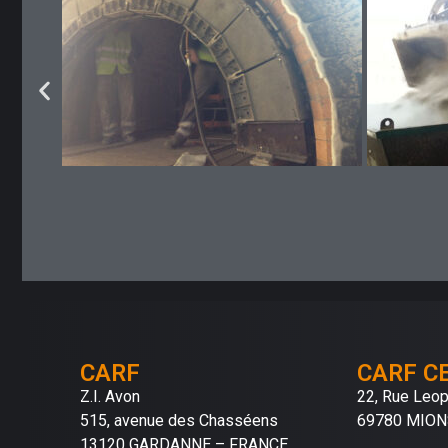
CARF
CARF C
Z.I. Avon
22, Rue Leo
515, avenue des Chasséens
69780 MION
13120 GARDANNE – FRANCE