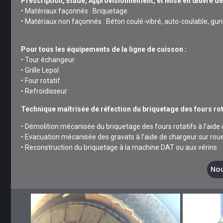
Prescription, Etude, Approvisionnement, et Mise en œuvre de 
• Matériaux façonnés : Briquetage
• Matériaux non façonnés : Béton coulé-vibré, auto-coulable, gu
Pour tous les équipements de la ligne de cuisson :
• Tour échangeur
• Grille Lepol
• Four rotatif
• Refroidisseur
Technique maîtrisée de réfection du briquetage des fours rota
• Démolition mécanisée du briquetage des fours rotatifs à l’aid
• Evacuation mécanisée des gravats à l’aide de chargeur sur rou
• Reconstruction du briquetage à la machine DAT ou aux vérins.
Nou